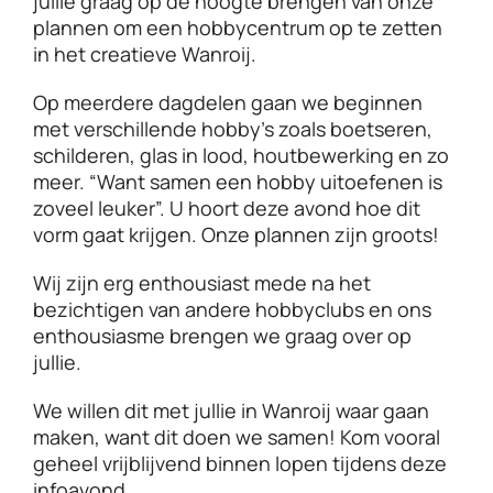
jullie graag op de hoogte brengen van onze
plannen om een hobbycentrum op te zetten
Sponso
in
het creatieve Wanroij.
Op meerdere dagdelen gaan we beginnen
Over on
met verschillende hobby’s zoals boetseren,
schilderen, glas in lood,
houtbewerking en zo
meer.
“Want samen een hobby uitoefenen is
zoveel leuker”.
U hoort deze avond hoe dit
vorm gaat krijgen. Onze plannen zijn groots!
Wij zijn erg enthousiast mede na het
bezichtigen van andere hobbyclubs en ons
enthousiasme brengen we graag
over op
jullie.
We willen dit met jullie in Wanroij waar gaan
maken, want dit doen we samen!
Kom vooral
geheel vrijblijvend binnen lopen tijdens deze
infoavond.