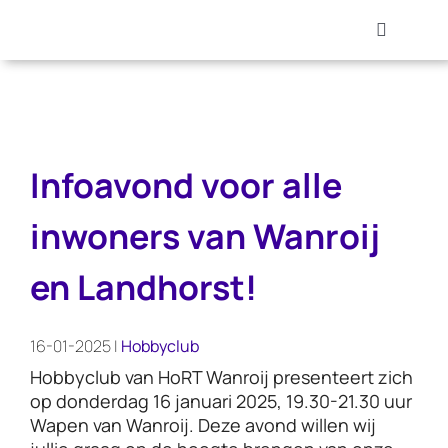
Skip
to
Toggle
content
Navigati
Hobbyc
Repair 
Infoavond voor alle
Technie
inwoners van Wanroij
en Landhorst!
Activite
16-01-2025 |
Hobbyclub
Blog
Hobbyclub van HoRT Wanroij presenteert zich
op donderdag
16 januari 2025, 19.30-21.30 uur
Fotoal
Wapen van Wanroij.
Deze avond willen wij