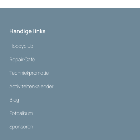
Handige links
Hobbyclub
Repair Café
Techniekpromotie
Activiteitenkalender
Blog
Fotoalbum
Sponsoren