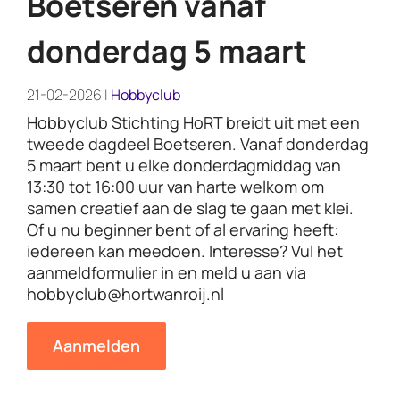
Boetseren vanaf
Fotoalbum
donderdag 5 maart
Sponsoren
21-02-2026 |
Hobbyclub
Hobbyclub Stichting HoRT breidt uit met een
Over ons
tweede dagdeel Boetseren. Vanaf donderdag
5 maart bent u elke donderdagmiddag van
13:30 tot 16:00 uur van harte welkom om
samen creatief aan de slag te gaan met klei.
Of u nu beginner bent of al ervaring heeft:
iedereen kan meedoen. Interesse? Vul het
aanmeldformulier in en meld u aan via
hobbyclub@hortwanroij.nl
Aanmelden