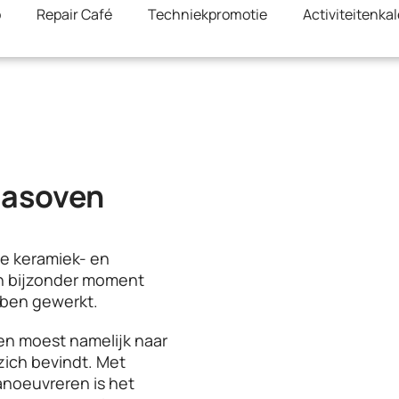
b
Repair Café
Techniekpromotie
Activiteitenka
lasoven
we keramiek- en
en bijzonder moment
ben gewerkt.
ven moest namelijk naar
zich bevindt. Met
anoeuvreren is het