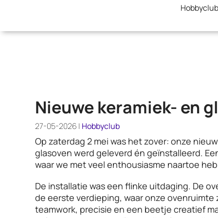
Skip
Hobbyclu
to
content
Nieuwe keramiek- en g
27-05-2026 |
Hobbyclub
Op zaterdag 2 mei was het zover: onze nieu
glasoven werd geleverd én geïnstalleerd. E
waar we met veel enthousiasme naartoe heb
De installatie was een flinke uitdaging. De o
de eerste verdieping, waar onze ovenruimte 
teamwork, precisie en een beetje creatief m