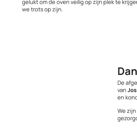
gelukt om de oven veilig op zijn plek te krijg
we trots op zijn.
Dan
De afg
van
Jos
en kon
We zijn
gezorgd