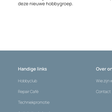
deze nieuwe hobbygroep.
Handige links
Over o
Hobbyclub
Wie zijn 
Repair Café
Contact
Techniekpromotie